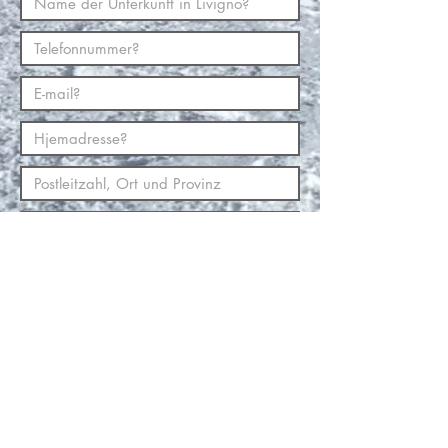
Schicken
Bedingungen:
- Preise: Erster person
75 E/stunde + 15 E/t
für jede weitere person.
- Beim abbestellung beim Gast mehr als 1
monat vorher den Unterricht, werden alles