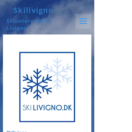
Skilivigno
Skiunterricht in
Livigno